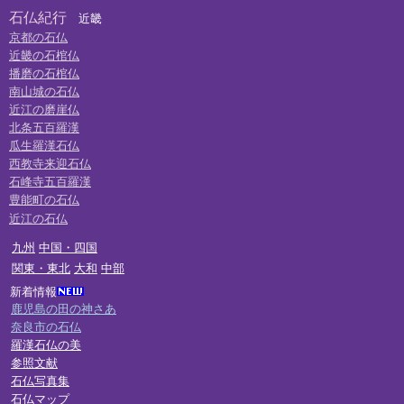
石仏紀行
近畿
京都の石仏
近畿の石棺仏
播磨の石棺仏
南山城の石仏
近江の磨崖仏
北条五百羅漢
瓜生羅漢石仏
西教寺来迎石仏
石峰寺五百羅漢
豊能町の石仏
近江の石仏
九州
中国・四国
関東・東北
大和
中部
新着情報
鹿児島の田の神さあ
奈良市の石仏
羅漢石仏の美
参照文献
石仏写真集
石仏マップ