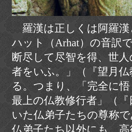
羅漢は正しくは阿羅漢
ハット（Arhat）の音
断尽して尽智を得、世人
者をいふ。」（『望月仏
る。つまり、「完全に悟
最上の仏教修行者」（『
いた仏弟子たちの尊称で
仏弟子たち以外にも、高