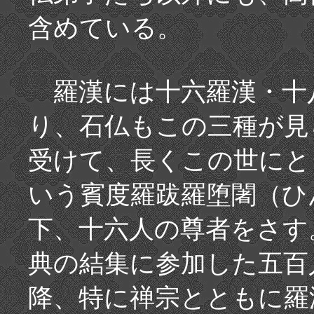
含めている。
羅漢には十六羅漢・十
り、石仏もこの三種が見
受けて、長くこの世にと
いう賓度羅跋羅堕闍（ひ
下、十六人の尊者をさす
典の結集に参加した五百
降、特に禅宗とともに羅