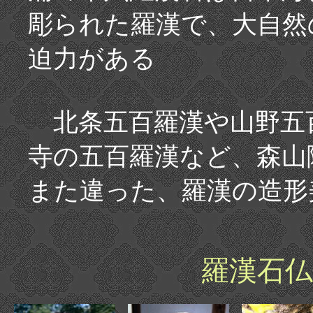
彫られた羅漢で、大自然
迫力がある
北条五百羅漢や山野五
寺の五百羅漢など、森山
また違った、羅漢の造形
羅漢石仏