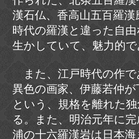
作られた、北条五百羅漢
漢石仏、香高山五百羅漢
時代の羅漢と違った自由
生かしていて、魅力的で
また、江戸時代の作で
異色の画家、伊藤若仲が
という、規格を離れた独
る。また、明治元年に完
浦の十六羅漢岩は日本海