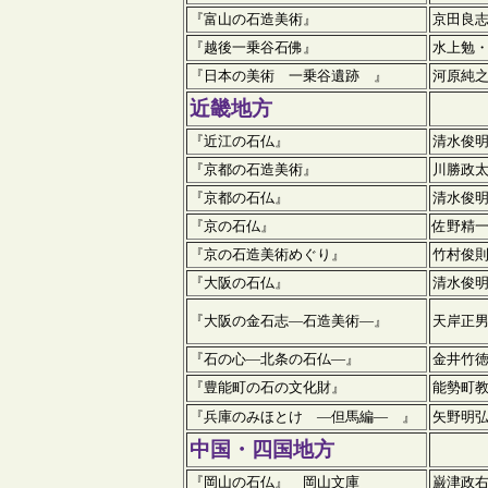
『富山の石造美術』
京田良
『越後一乗谷石佛』
水上勉
『日本の美術 一乗谷遺跡 』
河原純
近畿
地方
『近江の石仏』
清水俊
『京都の石造美術』
川勝政
『京都の石仏』
清水俊
『京の石仏』
佐野精
『京の石造美術めぐり』
竹村俊
『大阪の石仏』
清水俊
『大阪の金石志
―石造美術―
』
天岸正
『石の心―北条の石仏―』
金井竹
『豊能町の石の文化財』
能勢町
『兵庫のみほとけ ―但馬編― 』
矢野明
中国・四国
地方
『岡山の石仏』 岡山文庫
巌津政