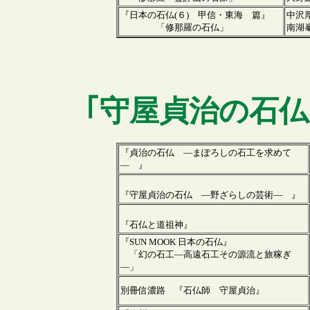
『日本の石仏(６) 甲信・東海 篇』
中沢
「修那羅の石仏」
南湖
｢
守屋貞治
の石仏
『貞治の石仏 ―まぽろしの石工を求めて
― 』
『守屋貞治の石仏 ―野ざらしの芸術― 』
『石仏と道祖神』
『SUN MOOK 日本の石仏』
「幻の石工―高遠石工その源流と旅稼ぎ
―」
別冊信濃路 『石仏師 守屋貞治』