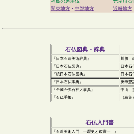
福島の磨崖仏
元箱根石
関東地方
・
中部地方
近畿地方
石仏図典・辞典
『日本石造美術辞典』
川勝 
『日本石仏図典』
日本石
『続日本石仏図典』
日本石
『日本石仏事典』
庚申懇
『全國石佛石神大事典』
中山 
『石仏手帳』
（編集
石仏入門書
『石造美術入門 ―歴史と鑑賞― 』