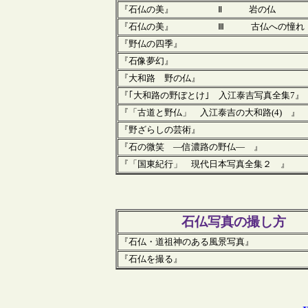
『石仏の美』 Ⅱ 岩の仏
『石仏の美』 Ⅲ 古仏への憧れ
『野仏の四季』
『石像夢幻』
『大和路 野の仏』
『｢大和路の野ぼとけ｣ 入江泰吉写真全集7』
『「古道と野仏」 入江泰吉の大和路(4) 』
『野ざらしの芸術』
『石の微笑 ―信濃路の野仏― 』
『「国東紀行」 現代日本写真全集２ 』
石仏写真の撮し方
『石仏・道祖神のある風景写真』
『石仏を撮る』