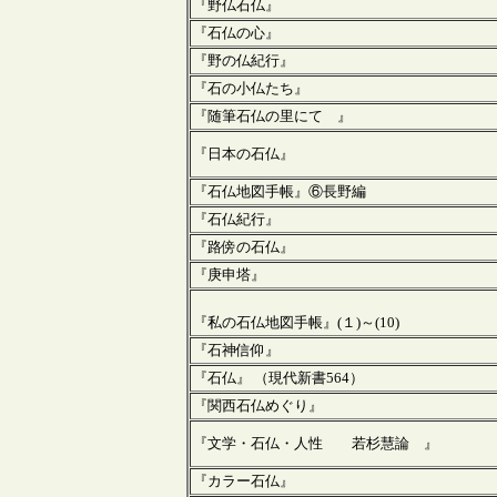
『野仏石仏』
『石仏の心』
『野の仏紀行』
『石の小仏たち』
『随筆石仏の里にて 』
『日本の石仏』
『石仏地図手帳』⑥長野編
『石仏紀行』
『路傍の石仏』
『庚申塔』
『私の石仏地図手帳』(１)～(10)
『石神信仰』
『石仏』 （現代新書564）
『関西石仏めぐり』
『文学・石仏・人性 若杉慧論 』
『カラー石仏』