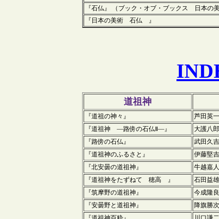
『石仏』 （ブック・オブ・ブックス 日本の美
『日本の美術 石仏 』
IN
道祖神
『道祖の神々』
芦田英
『道祖神 ―路傍の石仏Ⅱ―
』
大護八
『路傍の石仏』
武田久
『道祖神のふるさと』
伊藤堅
『北安曇の道祖神』
牛越嘉
『道祖神をたずねて 穂高 』
石田益
『筑摩野の道祖神』
今成隆
『安曇野と道祖神』
降旗勝
『道祖神百粋』
川口謙