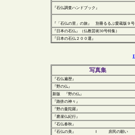
『石仏調査ハンドブック』
『「石仏の里」の旅』 別冊るるぶ愛蔵版９号
『日本の石仏』（仏教芸術30号特集）
『日本の石仏２００選』
写真集
『石仏遍歴』
『野の仏』
新版 『野の仏』
『路傍の神々』
『野の曼陀羅』
『磨崖仏紀行』
『石仏春秋』
『石仏の美』 Ⅰ 庶民の願い