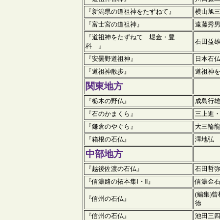
『新潟県の道祖神をたずねて』
横山旭
『富士宮の道祖神』
遠藤秀
『道祖神をたずねて 堀金・豊
石田益
科 』
『安曇野道祖神』
日本石
『道祖神散歩』
道祖神
関東地方
『栃木の野仏』
成島行
『石のかまくら』
三上進
『鎌倉のやぐら』
大三輪
『箱根の石仏』
澤地弘
中部地方
『越後佐渡の石仏』
石田哲
『信濃路の拓本集Ⅰ・Ⅱ』
信濃金
(編集)
『信州の石仏』
徳
『信州の石仏』
池田三