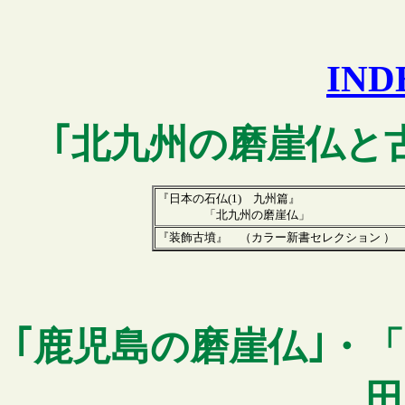
IN
｢
北九州
の磨崖仏と
『日本の石仏(1) 九州篇』
「北九州の磨崖仏」
『装飾古墳』
（カラー新書セレクション ）
｢
鹿児島
の磨崖仏｣・
田