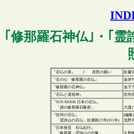
IN
｢
修那羅
石神仏｣・｢霊
『石仏の美』 Ⅰ 庶民の願い
佐藤
『石の心 修那羅の石仏』
金井
『修那羅の石神仏』
金子
『石仏と道祖神』
信州
『SUN MOOK 日本の石仏』
「謎の修那羅石像群」
大護
『信州の石仏』
(編集
「霊諍山の石仏」信濃路25号(S51年)
浅野
『日本発見 石仏紀行』
「修那羅・霊諍山の石像」
久野