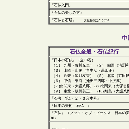
『石仏入門』
『石仏の楽しみ方』
『石仏と石塔』
文化財探訪クラブ８
中
石仏全般・石仏紀行
『日本の石仏』（全10巻）
(１) 九州（賀川光夫） (２) 四国（溝渕
(３) 山陰・山陽（畠中弘・黒田正）
(４) 近畿（望月友善） (５) 北陸（京田
(６) 甲信・東海（池田三四郎・中沢厚）
(７)南関東（大護八郎） (８)北関東（大塚省
(９) 東北（板橋英三） (10) 離島（大護八
『石佛 第1・２・３合本号』
『日本の美術 石仏 』
『石仏』 （ブック・オブ・ブックス 日本の
36）