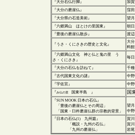
『大分石仏行脚』
加賀
『大分の磨崖仏』
窪田
『大分県の石造美術』
望月
『六郷満山 ほとけの里国東』
朝日
『豊後の磨崖仏散歩』
渡辺
大分
『うさ・くにさきの歴史と文化』
料館
『六郷満山文化 神と仏と鬼の里 う
毎日
さ・くにさき』
『大分の石仏を訪ねて』
千種
『古代国東文化の謎』
中
『宇佐宮』
中野
国
『
国東半島 』
み仏の里
『SUN MOOK 日本の石仏』
望月
「豊後の磨崖仏とその周辺」
中野
「国東・臼杵磨崖仏群の宗教的背景」
『日本の石仏(1) 九州篇』
賀川
「概説・九州
の石仏」
賀川
「
九州
の磨崖仏」
岩尾