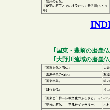
『信州の石仏』
｢伊那の石工とその棟梁たち」新信州(Ｓ４４
年)
IN
｢
国東
・豊前の磨崖仏
｢大野川流域の磨崖仏
『国東文化と石仏』
大嶽
『国東半島の石仏』
渡辺
『国東半島』
堀内
『臼杵石仏』
片山
『国東と臼杵―仏教文化のふるさと』
カラーブック
『豊後の石仏』 平凡社ギャラリー9
木村