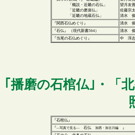
「概説・近畿の石仏」
望月友
「近畿の磨崖仏」
佐藤宗
「近畿の地蔵石仏」
清水 
『関西石仏めぐり』
清水 
『石仏』 （現代新書564）
清水 
『当尾の石仏めぐり』
中 淳
｢
播磨
の石棺仏｣・「
『石棺仏』
『
石仏
』
―写真で見る―
加西・加古川編