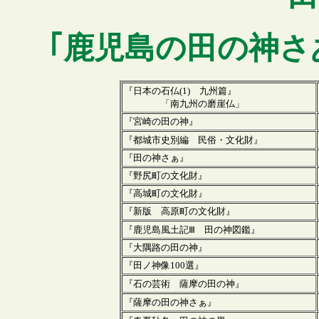
｢鹿児島の田の神さ
『日本の石仏(1) 九州篇』
「南九州の磨崖仏」
『宮崎の田の神』
『都城市史別編 民俗・文化財
』
『
田の神さぁ
』
『野尻町の文化財
』
『
高城町の文化財
』
『新版 高原町の文化財
』
『鹿児島風土記Ⅲ 田の神図鑑
』
『大隅路の田の神』
『田ノ神像100
選』
『石の芸術
薩摩の田の神
』
『
薩摩の田の神さぁ
』