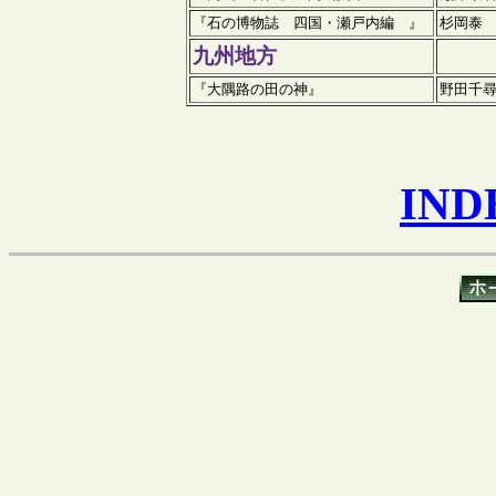
『石の博物誌 四国・瀬戸内編 』
杉岡泰
九州
地方
『大隅路の田の神』
野田千
IN