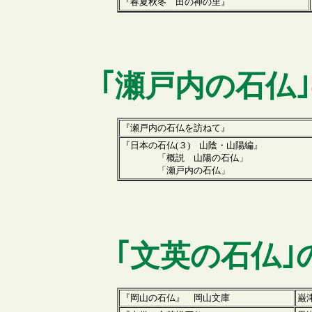
『春夏秋冬 田の神の里
』
｢
瀬戸内
の石仏
『瀬戸内の石仏を訪ねて』
『日本の石仏(３) 山陰・山陽編』
「概説 山陽の石仏」
「瀬戸内の石仏」
｢
文英
の石仏｣
『岡山の石仏』 岡山文庫
巌