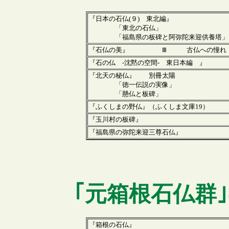
『日本の石仏(９) 東北編』
「東北の石仏」
「福島県の板碑と阿弥陀来迎供養塔」
『石仏の美』 Ⅲ 古仏への憧れ
『石の仏 -沈黙の空間- 東日本編 』
『北天の秘仏』 別冊太陽
「徳一伝説の実像」
「懸仏と板碑」
『ふくしまの野仏』（ふくしま文庫19
）
『玉川村の板碑』
『福島県の弥陀来迎三尊石仏』
｢
元箱根
石仏群
『箱根の石仏』