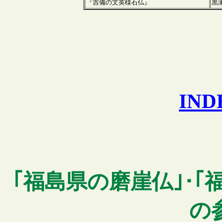
『吉備の文英様石仏』
黒
IN
｢
福島県
の磨崖仏｣
｢
･
の