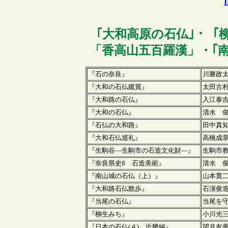
｢
大和高原
の石仏｣・「
「香高山五百羅漢」・｢
『石の奈良』
川勝政
『大和の石仏鑑賞』
太田古
『大和路の石仏』
入江泰
『大和の石仏』
清水 
『石仏の大和路』
田中真
『大和石仏巡礼』
高橋成
『生駒谷―生駒市の石造文化財―』
生駒市
『奈良県史8 石造美術』
清水 
『南山城の石仏（上）』
山本寛
『大和路石仏散歩』
石濵俊
『当尾の石仏』
当尾を
『柳生みち』
小川光
『日本の石仏(４) 近畿編』
望月友