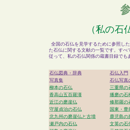
（私の石
全国の石仏を見学するために参照した
た石仏に関する文献の一覧です。すべ
従って、私の石仏関係の蔵書目録でも
石仏図典・辞典
石仏入門
写真集
石仏写真
柳本の石仏
三重県の
香高山五百羅漢
播磨の石
近江の磨崖仏
修那羅の
守屋貞治の石仏
国東・豊
北九州の磨崖仏と古墳
鹿児島の
瀬戸内の石仏
文英の石