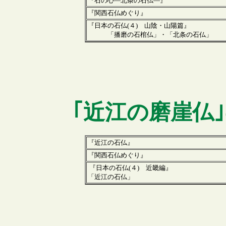
『石の心―北条の石仏―』
『関西石仏めぐり』
『日本の石仏(４)
山陰・山陽篇
』
「播磨の石棺仏」・「北条の石仏」
｢
近江
の磨崖仏
『近江の石仏』
『関西石仏めぐり』
『日本の石仏(４) 近畿編』
「近江の石仏」