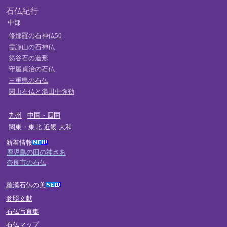
石仏紀行
中部
修那羅の石神仏50
霊諍山の石神仏
笏谷石の造形
守屋貞治の石仏
三重県の石仏
関山石仏と湯田中弥勒
九州
中国・四国
関東・東北
近畿
大和
新着情報
鹿児島の田の神さあ
奈良市の石仏
羅漢石仏の美
参照文献
石仏写真集
石仏マップ