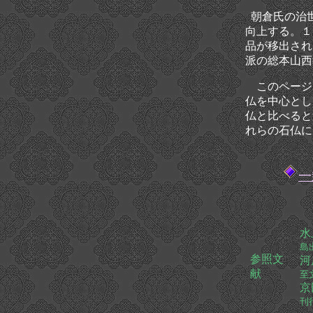
朝倉氏の治世
向上する。１
品が移出され
派の総本山西
このページ
仏を中心とし
仏と比べると
れらの石仏に
一
島
参照文
献
至
京
刊