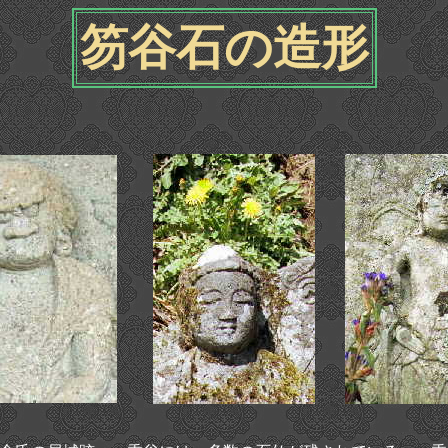
笏谷石の造形