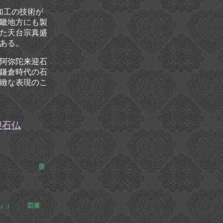
加工の技術が
畿地方にも製
た天台宗真盛
ある。
阿弥陀来迎石
鎌倉時代の石
緻な表現のこ
迎石仏
谷石佛」
鹿
14）」
陸篇』）
図書