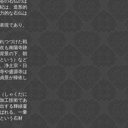
谷の石仏のほ
紀は、造形的
力的な石仏は
表現であり、
れつづけた戦
在も南陽寺跡
背景の下、朝
という）など
、浄土宗・日
寺や盛源寺は
貞景が帰依し
（しゃくだに
加工技術であ
出する輝緑凝
ばれる。一乗
という石材