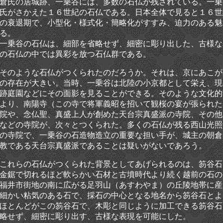
倉氏の居城跡、一乗谷には、多数の石仏が残されている。一乗
氏がさかえた１６世紀の石仏である。日本全体で見ると１６世
の衰退期で、小型化・様式化・簡略化がすすみ、迫力のある魅
る。
一乗谷の石仏は、細部を省略せず、細密に彫り出した、古様な
の石仏の中では異彩を放つ石仏群である。
そのような石仏がつくられたのだろうか。それは、京にあこが
の存在が大きい。当時、一乗谷は北陸の小京都として栄え、現
跡庭園などにその面影を見ることができる。そのような文化的
より、南陽寺（この寺で将軍義昭を招いて観桜の宴が張られた
院や、念仏聖、真盛上人が創めた天台宗真盛派の寺院、その他
などの寺院が、次々とつくられた。多くの石仏が残る西山光照
の寺院で、一乗谷の石造物造立の重要な担い手が、城主の朝倉
教である天台宗真盛派であることは疑いがないであろう。
これらの石仏がつくられた背景としてあげられるのは、笏谷石
金鋸で切れるほど軟らかい石材と古墳時代より続く越前の石の
福井市街地の南に広がる足羽山（あすわやま）の丘陵地帯に産
細かい粘気のある石で、採石の中心となる地名から笏谷石とよ
ほとんどがこの笏谷石で、木彫と同じように加工できる笏谷石
略せず、細密に彫り出す、古様な表現を可能にした。