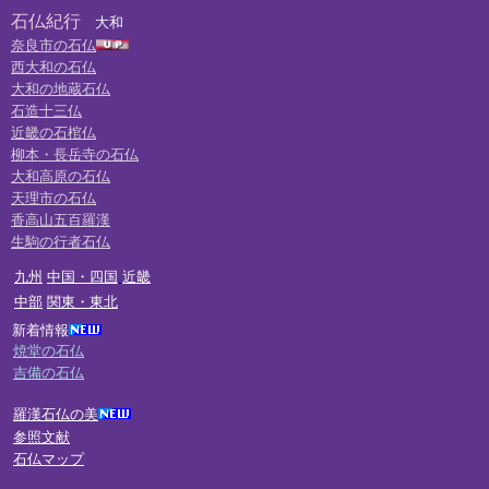
石仏紀行
大和
奈良市の石仏
西大和の石仏
大和の地蔵石仏
石造十三仏
近畿の石棺仏
柳本・長岳寺の石仏
大和高原の石仏
天理市の石仏
香高山五百羅漢
生駒の行者石仏
九州
中国・四国
近畿
中部
関東・東北
新着情報
焼堂の石仏
吉備の石仏
羅漢石仏の美
参照文献
石仏マップ