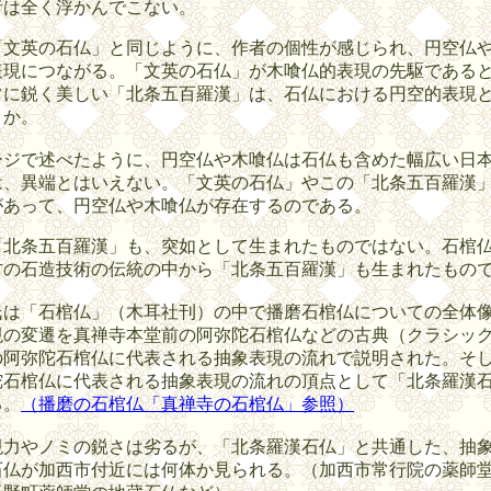
者は全く浮かんでこない。
文英の石仏」と同じように、作者の個性が感じられ、円空仏
表現につながる。「文英の石仏」が木喰仏的表現の先駆である
常に鋭く美しい「北条五百羅漢」は、石仏における円空的表現
うか。
ジで述べたように、円空仏や木喰仏は石仏も含めた幅広い日
は、異端とはいえない。「文英の石仏」やこの「北条五百羅漢
があって、円空仏や木喰仏が存在するのである。
北条五百羅漢」も、突如として生まれたものではない。石棺
方の石造技術の伝統の中から「北条五百羅漢」も生まれたもの
は「石棺仏」（木耳社刊）の中で播磨石棺仏についての全体
現の変遷を真禅寺本堂前の阿弥陀石棺仏などの古典（クラシッ
の阿弥陀石棺仏に代表される抽象表現の流れで説明された。そ
陀石棺仏に代表される抽象表現の流れの頂点として「北条羅漢
る。
（播磨の石棺仏「真禅寺の石棺仏」参照）
力やノミの鋭さは劣るが、「北条羅漢石仏」と共通した、抽
石仏が加西市付近には何体か見られる。（加西市常行院の薬師