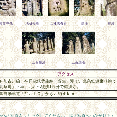
冥界尊像
地蔵菩薩
女性供養者
羅漢
羅漢
五百羅漢
五百羅漢
アクセス
Ｒ加古川線、神戸電鉄粟生線「粟生」駅で、北条鉄道乗り換え
「北条町」下車。北西へ徒歩1５分で羅漢寺。
国自動車道「加西ＩＣ」から西約４ｋｍ
石仏の写真をクリックしてください。拡大写真へつながります