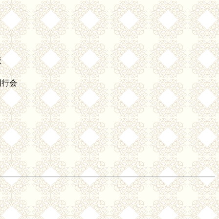
版
刊行会