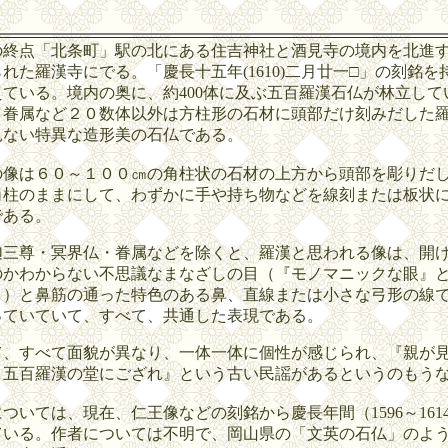
終点「北条町」駅の北にある住吉神社と酒見寺の境内を北進
れた羅漢寺にでる。「慶長十五年(1610)二月廿一□」の刻銘を
ている。境内の奥に、約400体に及ぶ五百羅漢石仏が林立して
・眷属など２０数体以外は方柱形の石材に頭部だけ刻みだした
見ない特異な造形美の石仏である。
像は６０～１００㎝の角柱状の石材の上方から頭部を彫りだ
角柱のままにして、わずかに手や持ち物などを線刻または板状
である。
三尊・冥界仏・眷属などを除くと、羅漢と思われる像は、開
のかわからない不思議なまなざしの目（『モノマニックな眼』
。）と鼻筋の通った特色のある鼻、直線または小さな弓形の線
っていていて、すべて、共通した表現である。
、すべて面貌が異なり、一体一体に個性が感じられ、『親が
 五百羅漢の堂にござれ』という古い民謡があるというのもう
いては、現在、仁王像などの刻銘から慶長年間（1596～161
ている。作者については不明で、岡山県の「文英の石仏」のよ