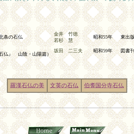
金井 竹徳
北条の石仏
昭和55年
東出
若杉 慧
坂田 二三夫
昭和59年
図書
石仏』 山陰・山陽篇）
羅漢石仏の美
文英の石仏
伯耆国分寺石仏