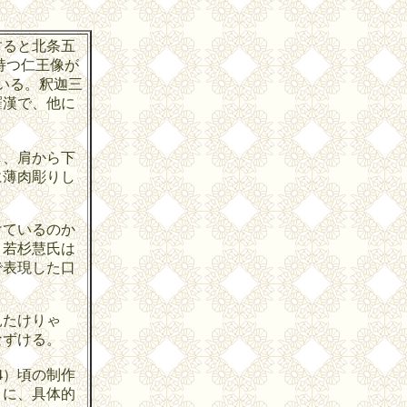
すると北条五
持つ仁王像が
いる。釈迦三
羅漢で、他に
し、肩から下
に薄肉彫りし
けているのか
と若杉慧氏は
で表現した口
見たけりゃ
なずける。
4）頃の制作
うに、具体的