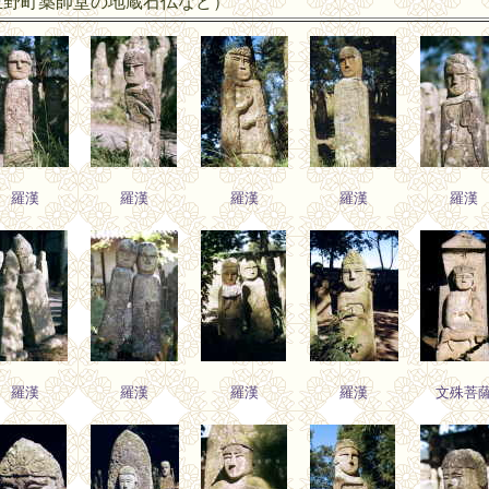
玉野町薬師堂の地蔵石仏など）
羅漢
羅漢
羅漢
羅漢
羅漢
羅漢
羅漢
羅漢
羅漢
文殊菩