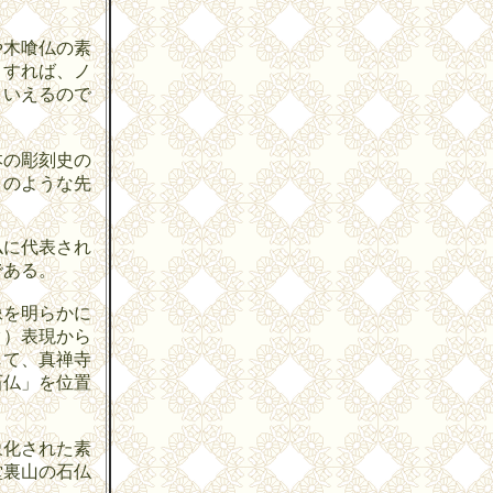
や木喰仏の素
とすれば、ノ
といえるので
本の彫刻史の
」のような先
仏に代表され
である。
像を明らかに
ク）表現から
して、真禅寺
石仏」を位置
象化された素
堂裏山の石仏