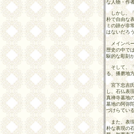
な人物・作
しかし、「
朴で自由な
ミの跡が非
はないだろ
メインペー
歴史の中で
駆的な彫刻
そして、「
る、播磨地
宮下忠吉氏
し、石仏表
真禅寺墓地
墓地の阿弥
づけらてい
また、表現
朴な表現の