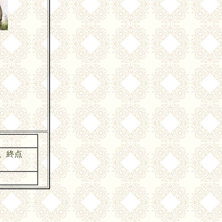
、終点
。