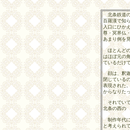
北条鉄道の
百羅漢で知ら
入口にひかえ
尊・冥界仏
あまり例を
ほとんどの
はほぼ元の
ているだけ
顔は、釈迦
閉じている
表現された
からなりた
それでいて
北条の西の
制作年代につ
と考えられ