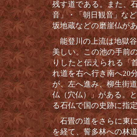
残す道である。また、
音」・「朝日観音」な
坂地蔵などの磨崖仏が
能登川の上流は地獄谷
美しい。この池の手前
りしたと伝えられる「
れ道を右へ行き南へ20
が、左へ進み、柳生街
仏（穴仏）」がある。
る石仏で国の史跡に指
石畳の道をさらに東に
を経て、誓多林への林