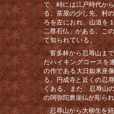
で、峠には江戸時代か
る。茶屋の少し先、村
ろを左におれ、山道を
二尊石仏」がある。こ
て知られている。
誓多林から忍辱山まで
たハイキングコースを
の作である大日如来座
る。円成寺と近くの忍
くある。また、忍辱山
の阿弥陀磨崖仏が彫ら
忍辱山から大柳生を経