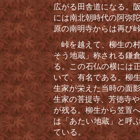
広がる田舎道になる。
には南北朝時代の阿弥
原の南明寺からは再び
峠を越えて、柳生の村
そう地蔵」称される鎌
る。この石仏の横には
いて、有名である。柳
生家が栄えた当時の面
生家の菩提寺、芳徳寺
が残る。柳生から笠置
は「あたい地蔵」と呼
ている。