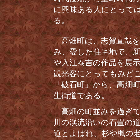
に興味ある人にとって
る。
高畑町は、志賀直哉を
み、愛した住宅地で、
や入江泰吉の作品を展
観光客にとってもみど
「破石町」から、高畑
生街道である。
高畑の町並みを過ぎて
川の渓流沿いの石畳の
道とよばれ、杉や楓の