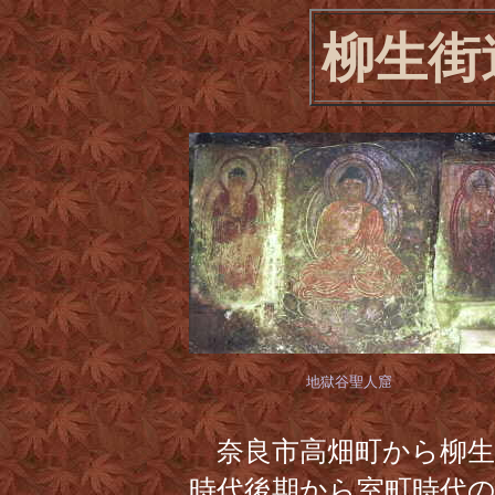
柳生街
地獄谷聖人窟
奈良市高畑町から柳生
時代後期から室町時代