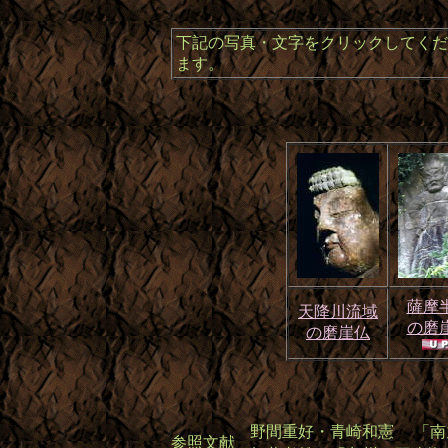
下記の写真・文字をクリックしてくだ
ます。
薩摩
天降川流域
の磨
の磨崖仏
野間重好・青崎和憲 「南
参照文献