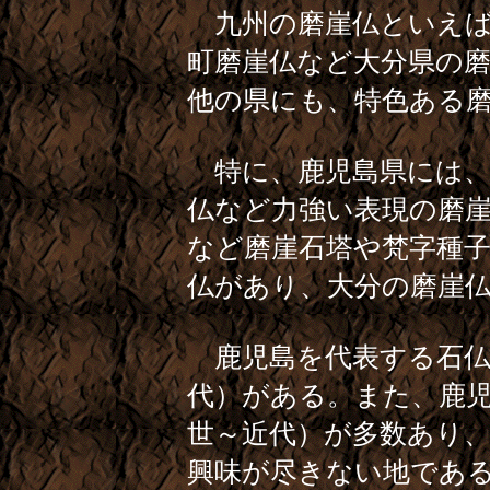
九州の磨崖仏といえば
町磨崖仏など大分県の
他の県にも、特色ある
特に、鹿児島県には、
仏など力強い表現の磨
など磨崖石塔や梵字種
仏があり、大分の磨崖
鹿児島を代表する石仏
代）がある。また、鹿
世～近代）が多数あり
興味が尽きない地であ