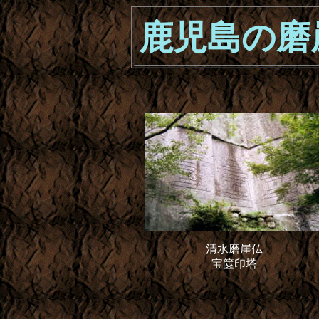
鹿児島の磨
清水磨崖仏
宝篋印塔