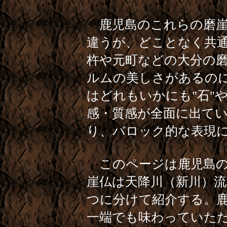
鹿児島のこれらの磨崖
違うが、どことなく共
杵や元町などの大分の
ルムの美しさがあるの
はどれもいかにも"石"
感・質感が全面に出て
り、バロック的な表現
このページは鹿児島の
崖仏は天降川（新川）流
つに分けて紹介する。
一端でも味わっていた