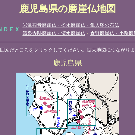
鹿児島県の磨崖仏地図
岩堂観音磨崖仏・松永磨崖仏・隼人塚の石仏
ＮＤＥＸ
清泉寺跡磨崖仏・清水磨崖仏
・
倉野磨崖仏・小路磨
囲んだところをクリックしてください。拡大地図につながりま
鹿児島県