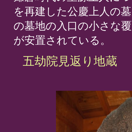
を再建した公慶上人の墓
の墓地の入口の小さな覆
が安置されている。
五劫院見返り地蔵 「永