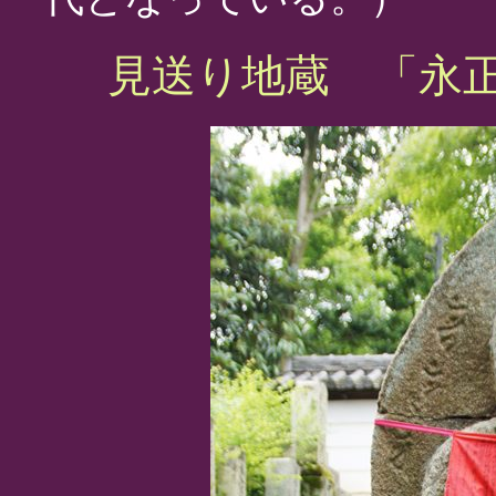
見送り地蔵 「永正1