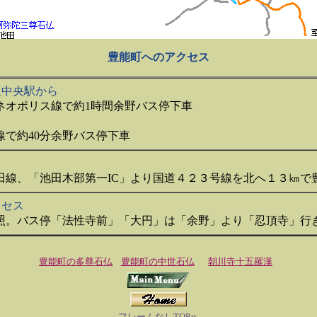
豊能町へのアクセス
里中央駅から
ネオポリス線で約1時間余野バス停下車
ら
線で約40分余野バス停下車
池田線、「池田木部第一IC」より国道４２３号線を北へ１３㎞で
クセス
照。バス停「法性寺前」「大円」は「余野」より「忍頂寺
豊能町の多尊石仏
豊能町の中世石仏
朝川寺十五羅漢
フレームなしTOPへ