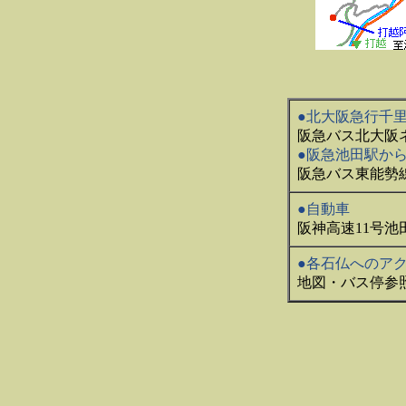
●北大阪急行千
阪急バス北大阪
●阪急池田駅か
阪急バス東能勢
●自動車
阪神高速11号
●各石仏へのア
地図・バス停参