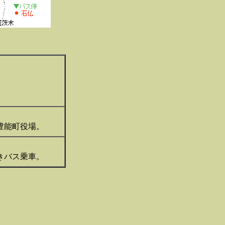
豊能町役場。
」行きバス乗車。