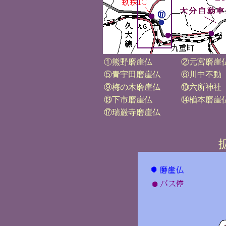
①熊野磨崖仏
②元宮磨崖
⑤青宇田磨崖仏
⑥川中不動
⑨梅の木磨崖仏
⑩六所神社
⑬下市磨崖仏
⑭楢本磨崖
⑰瑞巌寺磨崖仏