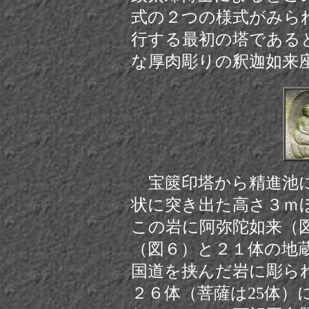
式の２つの様式がみら
行する最初の塔である
な厚肉彫りの釈迦如来
宝篋印塔から精進池
状に突き出た高さ３ｍ
この岩に阿弥陀如来（図
（図６）と２１体の地
国道を挟んだ岩に彫ら
２６体（菩薩は25体）