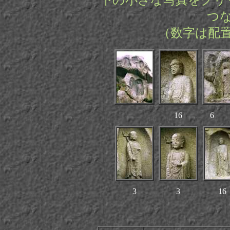
下
の小さな写真をクリ
つ
（数字は配
16
6 
3
3
16