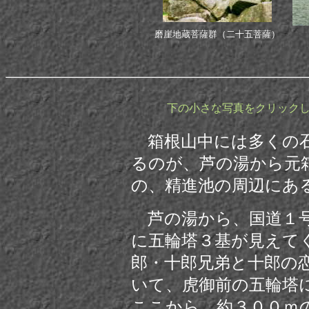
磨崖地蔵菩薩群（二十五菩薩）
下の小さな写真をクリック
箱根山中には多くの石
るのが、芦の湯から元
の、精進池の周辺にあ
芦の湯から、国道１号
に五輪塔３基が見えて
郎・十郎兄弟と十郎の
いて、虎御前の五輪塔に永
ここから、約３００ｍ