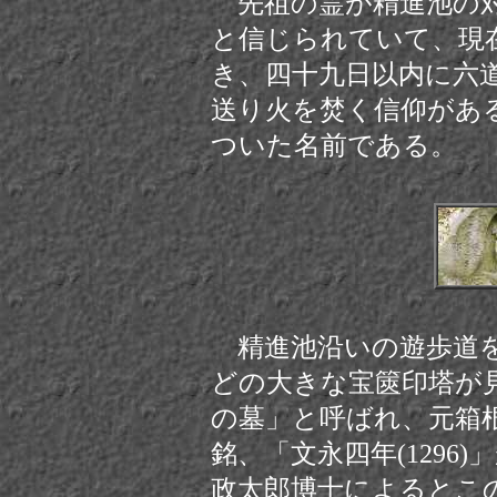
先祖の霊が精進池の対
と信じられていて、現
き、四十九日以内に六
送り火を焚く信仰があ
ついた名前である。
精進池沿い
の遊歩道
どの大きな宝篋印塔が
の墓」と呼ばれ、元箱
銘、「文永四年(1296
政太郎博士によるとこ