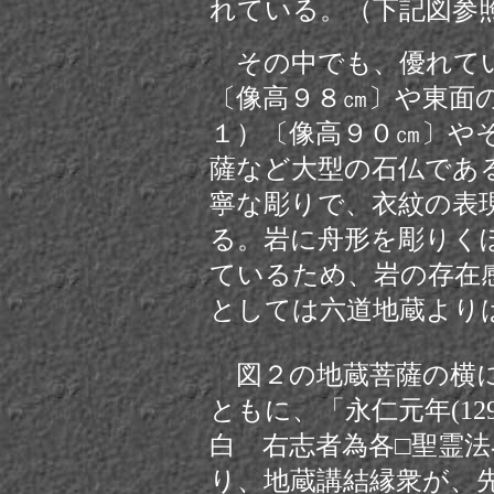
れている。（下記図参
その中でも、優れてい
〔像高９８㎝〕や東面
１）〔像高９０㎝〕や
薩など大型の石仏であ
寧な彫りで、衣紋の表
る。岩に舟形を彫りく
ているため、岩の存在
としては六道地蔵より
図２の地蔵菩薩の横に
ともに、「永仁元年(129
白 右志者為各□聖霊
り、地蔵講結縁衆が、