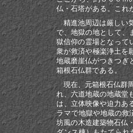
仏・石塔がある。これ
精進池周辺は厳しい気
で、地獄の地として、
獄信仰の霊場となって
衆が救済や極楽浄土を
地蔵磨崖仏がつきつぎ
箱根石仏群である。
現在、元箱根石仏群周
れ、六道地蔵の地蔵堂
は、立体映像や迫力あ
ラマで地獄や地蔵の救
坊風の木造建築物石仏
ダンス棟）もたてられ