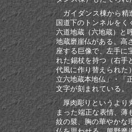
ガイダンス
棟から精
国道下のトンネルをくぐ
六道地蔵（六地蔵）と
地蔵磨崖仏がある。高
座する巨像で、左手に
れた錫杖を持つ（右手
代風に作り替えられた
立六地蔵本地仏」・「正安
文字が刻まれている。
厚肉彫りというより丸
まった端正な表情、薄
紋の襞、胸の華やかな
仏を思わせる。熊野磨