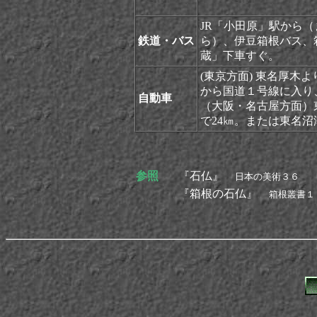
アク
JR「小田原」駅から
鉄道・バス
ら）、伊豆箱根バス、
蔵」下車すぐ。
(東京方面) 東名厚木
から国道１号線に入り
自動車
（大阪・名古屋方面）東
で24㎞。または東名沼
参照
『石仏』
日本の美術３６
『箱根の石仏』
箱根叢書１