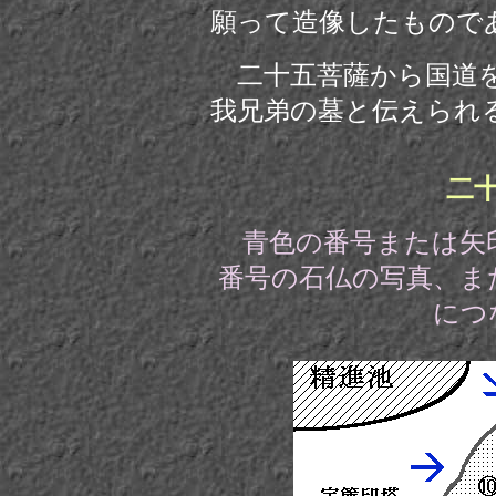
願って造像したもの
二十五菩薩から国道を
我兄弟の墓と伝えられ
二
青色の番号または矢
番号
の石仏の写真、ま
につ