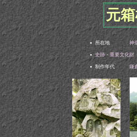
元箱
所在地
神
史跡・重要文化財
制作年代
鎌