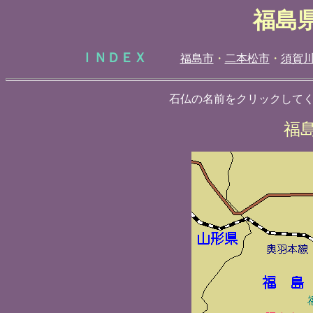
福島
ＩＮＤＥＸ
福島市
・
二本松市
・
須賀
石仏の名前をクリックして
福